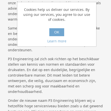
onze bekende ingenieursdiensten blijven leveren, zoals
advies met betrekking tot keuringsinstanties en
Cookies help us deliver our services. By
ondersteuning bij de berekening van kolommen,
using our services, you agree to our use
warmtewisselaars en andere soorten drukvaten.
of cookies.
Samen met onze klanten streven wij naar toegankelijke
OK
en betrouwbare software om de productie, het
onderhoud en de inspectie van drukapparatuur of
Learn more
onderdelen daarvan op de meest efficiënte wijze te
ondersteunen.
P3 Engineering zal zich ook richten op het beschikbaar
stellen van kennis van normen en standaarden voor
drukvaten. En dat op een duidelijke, begrijpelijke en
controleerbare manier. Dit moet leiden tot betere
ontwerpen, die veilig, duurzaam en economisch zijn,
met een scherp oog voor maakbaarheid en
onderhoudbaarheid.
Onder de nieuwe naam P3 Engineering blijven wij u
hetzelfde hoge serviceniveau bieden zoals u dat gewend